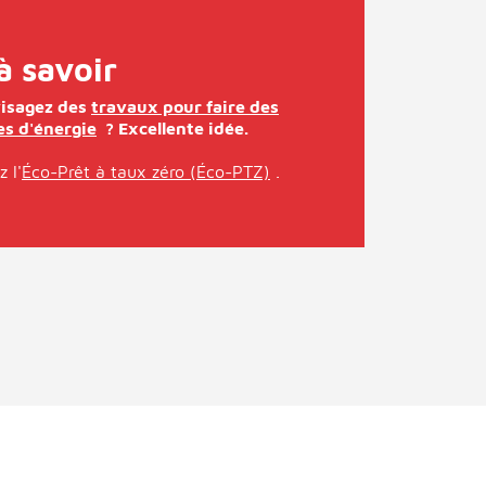
à savoir
isagez des
travaux pour faire des
s d'énergie
? Excellente idée.
 l'
Éco-Prêt à taux zéro (Éco-PTZ)
.