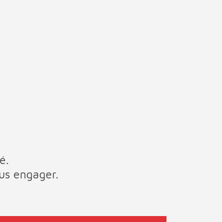
é.
us engager.