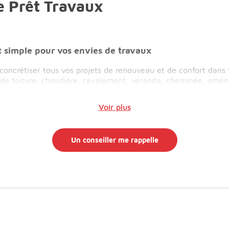
le Prêt Travaux
 simple pour vos envies de travaux
oncrétiser tous vos projets de renouveau et de confort dans v
x de toiture, chaudière, ravalement, véranda, cheminée, amén
Voir plus
Un conseiller me rappelle