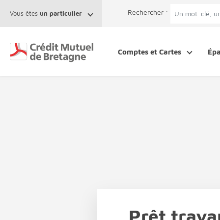
Aller au contenu
Afficher le menu Facil'ITI
Accéder à la 
Rechercher :
Vous êtes
un particulier
Comptes et Cartes
Ép
Prêt trava