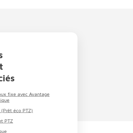
s
t
ciés
taux fixe avec Avantage
tique
 (Prêt éco PTZ)
nt PTZ
ique