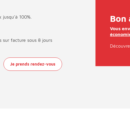
Bon 
x jusqu'à 100%.
Vous env
économie
s sur facture sous 8 jours
Découvrez
Je prends rendez-vous