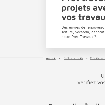
projets a
vos travau
Des envies de renouveau 
Toiture, véranda, décorat
notre Prêt Travaux
.
(1)
Accueil
Prêts et crédits
Crédits co
U
Vérifiez v