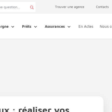
page accessibilité
Trouver une agence
Contacts
argne
Prêts
Assurances
En Actes
Nous c
ux : réaliser vos