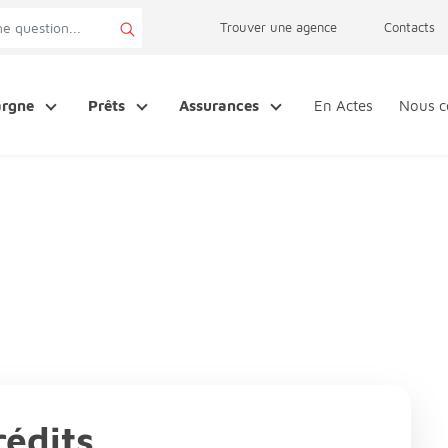
page accessibilité
Trouver une agence
Contacts
argne
Prêts
Assurances
En Actes
Nous c
rédits