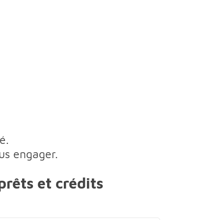
é.
us engager.
rêts et crédits