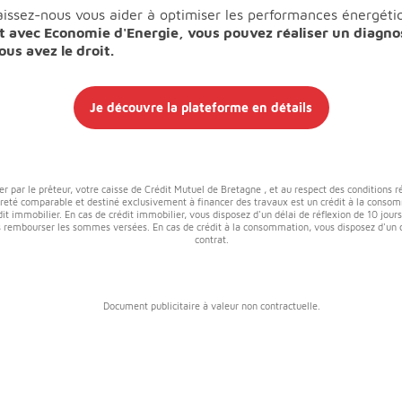
aissez-nous vous aider à optimiser les performances énergét
t avec Economie d'Energie, vous pouvez réaliser un diagno
us avez le droit.
Je découvre la plateforme en détails
er par le prêteur, votre caisse de Crédit Mutuel de Bretagne , et au respect des conditions 
reté comparable et destiné exclusivement à financer des travaux est un crédit à la consomm
dit immobilier. En cas de crédit immobilier, vous disposez d'un délai de réflexion de 10 jou
ous rembourser les sommes versées. En cas de crédit à la consommation, vous disposez d'un d
contrat.
Document publicitaire à valeur non contractuelle.