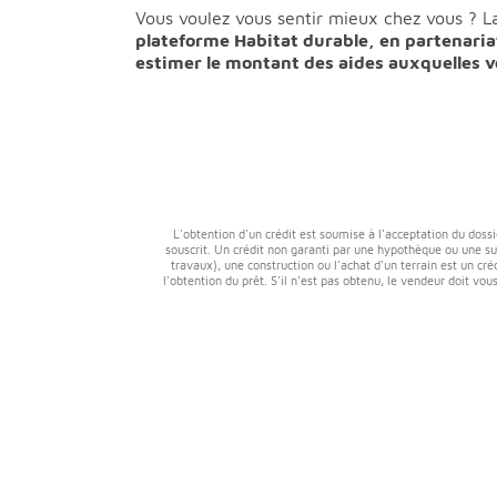
Vous voulez vous sentir mieux chez vous ? L
plateforme Habitat durable, en partenaria
estimer le montant des aides auxquelles vo
L'obtention d'un crédit est soumise à l'acceptation du dossi
souscrit. Un crédit non garanti par une hypothèque ou une su
travaux), une construction ou l'achat d'un terrain est un cré
l'obtention du prêt. S'il n'est pas obtenu, le vendeur doit v