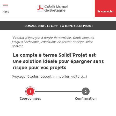
Aller au contenu
Afficher le menu Facil'ITI
Accéder à la
page accessibilité
Se connecter
Menu
DEMANDE D'INFO LE COMPTE À TERME SOLIDI'PROJET
*Produit d’épargne à durée déterminée, fonds bloqués
jusqu’à l’échéance, conditions de retrait anticipé selon
contrat.
Le compte à terme Solidi’Projet est
une solution idéale pour épargner sans
risque pour vos projets
(Voyage, études, apport immobilier, voiture…)
Coordonnées
Confirmation