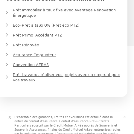
Prêt Immobilier à taux fixe avec Avantage Rénovation
Énergétique
Eco-Prêt à taux 0% (Prêt éco PTZ)
Prêt Primo-Accédant PTZ
Prêt Rénovéo
Assurance Emprunteur
Convention AERAS
Prêt travaux : réaliser vos projets avec un emprunt pour
vos travaux.
(1)
L’ensemble des garanties, limites et exclusions est détaillé dans la
notice du contrat d’assurance. Contrat d'assurance Prévi-Crédits
Particuliers souscrit par le Crédit Mutuel Arkéa auprès de Suravenir et
Suravenir Assurances, filiales du Crédit Mutuel Arkéa, entreprises régies
par le code des assurances. L'assurance est obligatoire pour les crédits