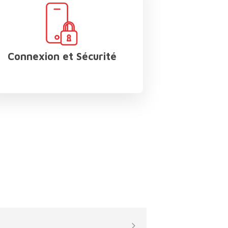
cher
-
gories
Connexion et Sécurité