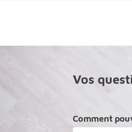
Afficher le menu Facil'ITI
Aller au contenu
Accéder à l
Les informations que vous avez séle
Vos quest
Comment pouv