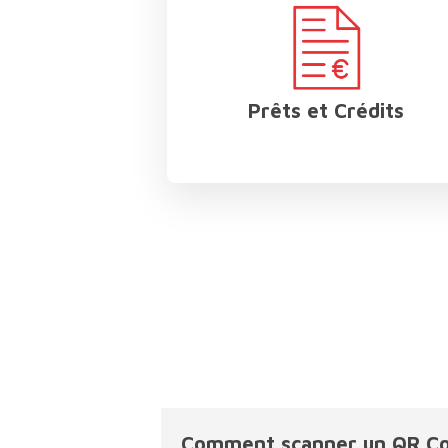
afficher
les
sous-
catégories
Prêts et Crédits
Comment scanner un QR Cod