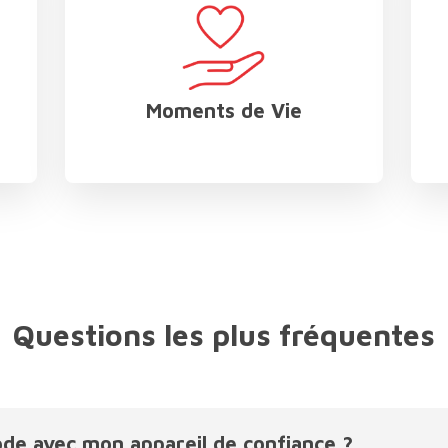
afficher
affi
les
les
sous-
sous
catégories
caté
Moments de Vie
Questions les plus fréquentes
e avec mon appareil de confiance ?