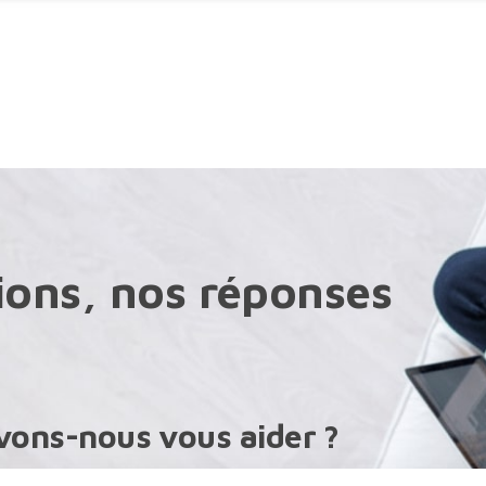
a page accessibilité
ctionnées ont été chargées. Utilisez la touche Tab pou
ions, nos réponses
ons-nous vous aider ?