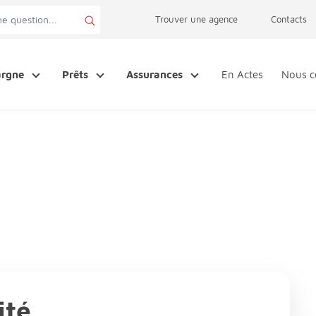
page accessibilité
Trouver une agence
Contacts
argne
Prêts
Assurances
En Actes
Nous c
ité