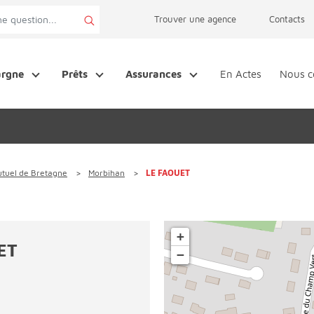
page accessibilité
Trouver une agence
Contacts
argne
Prêts
Assurances
En Actes
Nous c
tuel de Bretagne
Morbihan
LE FAOUET
+
ET
−