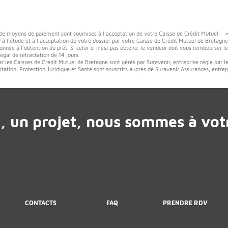
 de moyens de paiement sont soumises à l’acceptation de votre Caisse de Crédit Mutuel.
 à l'étude et à l'acceptation de votre dossier par votre Caisse de Crédit Mutuel de Bretagne
onnée à l’obtention du prêt. Si celui-ci n’est pas obtenu, le vendeur doit vous rembourser l
gal de rétractation de 14 jours.
ar les Caisses de Crédit Mutuel de Bretagne sont gérés par Suravenir, entreprise régie par l
tation, Protection Juridique et Santé sont souscrits auprès de Suravenir Assurances, entrep
, un projet, nous sommes à votr
CONTACTS
FAQ
PRENDRE RDV