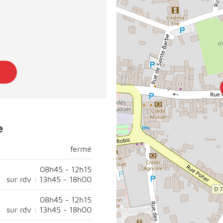
e
fermé
fermé
di, fermé;
08h45 - 12h15
sur rdv : 13h45 - 18h00
45 à 12h15;Après-midi, ouvert sur rendez-vous de 13h45 à 18h
08h45 - 12h15
sur rdv : 13h45 - 18h00