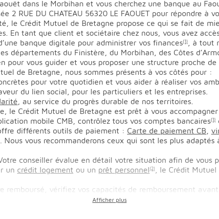
aouët dans le Morbihan et vous cherchez une banque au Faouë
lisée 2 RUE DU CHATEAU 56320 LE FAOUET pour répondre à vo
é, le Crédit Mutuel de Bretagne propose ce qui se fait de mi
les. En tant que client et sociétaire chez nous, vous avez acc
 d’une banque digitale pour administrer vos finances
, à tout
(1)
les départements du Finistère, du Morbihan, des Côtes d’Armor
n pour vous guider et vous proposer une structure proche de 
uel de Bretagne, nous sommes présents à vos côtés pour :
ncrètes pour votre quotidien et vous aider à réaliser vos amb
eur du lien social, pour les particuliers et les entreprises.
darité
, au service du progrès durable de nos territoires.
e, le Crédit Mutuel de Bretagne est prêt à vous accompagner
application mobile CMB, contrôlez tous vos comptes bancaires
(1)
ffre différents outils de paiement :
Carte de paiement CB
,
vi
is)… Nous vous recommanderons ceux qui sont les plus adaptés 
otre conseiller évalue en détail votre situation afin de vous p
ur un
crédit logement
ou un
prêt personnel
, le Crédit Mutue
(2)
tre remboursé, vérifiez vos capacités de remboursement avant