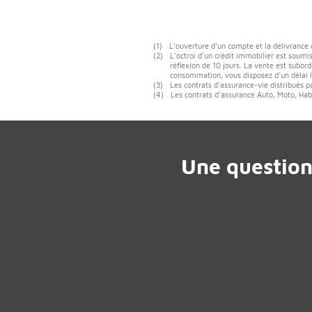
(1)
L’ouverture d’un compte et la délivrance
(2)
L'octroi d'un crédit immobilier est soumis
réflexion de 10 jours. La vente est subord
consommation, vous disposez d'un délai lé
(3)
Les contrats d'assurance-vie distribués p
(4)
Les contrats d'assurance Auto, Moto, Habi
Une question