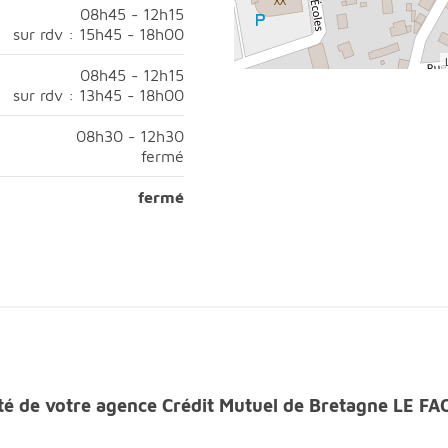
8h45 à 12h15;Après-midi, ouvert sur rendez-vous de 13h45 à 
08h45 - 12h15
sur rdv : 15h45 - 18h00
5 à 12h15;Après-midi, ouvert sur rendez-vous de 15h45 à 18h
08h45 - 12h15
sur rdv : 13h45 - 18h00
08h45 à 12h15;Après-midi, ouvert sur rendez-vous de 13h45 à 
08h30 - 12h30
fermé
h30 à 12h30;Après-midi, fermé;
fermé
fermé
rès-midi, fermé;
lité de votre agence Crédit Mutuel de Bretagne LE F