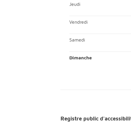
Mercredi; Matin, ouvert de 0
Jeudi
Jeudi; Matin, ouvert de 08h4
Vendredi
Vendredi; Matin, ouvert de 
Samedi
Samedi; Matin, ouvert de 08
Dimanche
Dimanche; Matin, fermé;Ap
Registre public d'accessibi