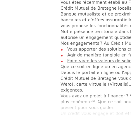
Vous êtes récemment établi au F
Crédit Mutuel de Bretagne loca
Banque mutualiste et de proximit
bancaires et d'offres assurantiel
vous propose les fonctionnalités
Notre présence territoriale dans 
autorise un engagement quotidie
Nos engagements ? Au Crédit Mut
Vous apporter des solutions co
Agir de manière tangible en fav
Faire vivre les valeurs de soli
Que ce soit en ligne ou en agenc
Depuis le portail en ligne ou l’
Crédit Mutuel de Bretagne vous o
Wero)
, carte virtuelle (Virtual
exigences.
Vous avez un projet à financer ? V
plus cohérente
. Que ce soit po
(2)
présent pour vous guider.
Un crédit vous engage et doit ê