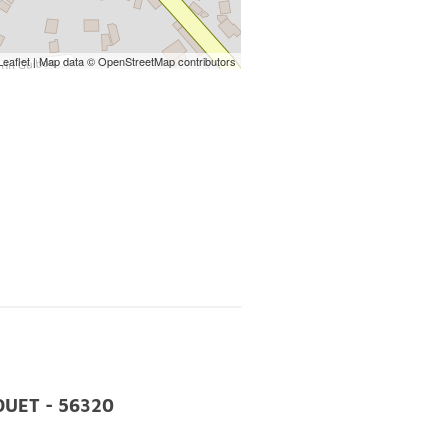
18h00;
Leaflet
| Map data ©
OpenStreetMap
contributors
00;
18h00;
AOUET - 56320