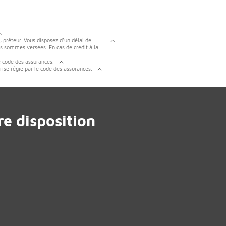
, prêteur. Vous disposez d’un délai de
es sommes versées. En cas de crédit à la
e code des assurances.
rise régie par le code des assurances.
e disposition