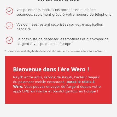
Vos paiements mobiles instantanés en quelques
secondes, seulement grâce à votre numéro de téléphone
Vos données restent sécurisées sur votre application
bancaire
La possibilité de dépasser les frontières et d’envoyer de
l’argent à vos proches en Europe*
* sous réserve d'éligibilité de leur établissement concerné à la solution Wero.
Bienvenue dans l'ère Wero !
Paylib entre amis, service de Paylib, l’acteur majeur
du paiement mobile instantané,
passe le relais à
Wero.
Vous pouvez envoyer de l’argent depuis votre
appli CMB en France et bientôt partout en Europe !