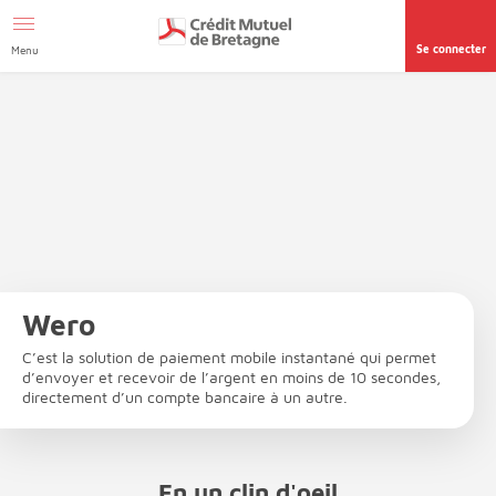
Aller au contenu
Afficher le menu Facil'ITI
Accéder à la
page accessibilité
Se connecter
Menu
Wero
C’est la solution de paiement mobile instantané qui permet
d’envoyer et recevoir de l’argent en moins de 10 secondes,
directement d’un compte bancaire à un autre.
En un clin d'oeil