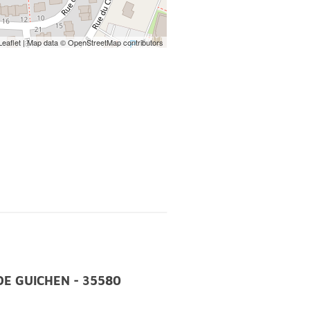
 18h00;
Leaflet
| Map data ©
OpenStreetMap
contributors
h00;
4h00 à 18h00;
S DE GUICHEN - 35580