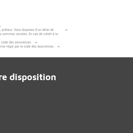
, prêteur. Vous disposez d’un délai de
es sommes versées. En cas de crédit à la
e code des assurances.
rise régie par le code des assurances.
e disposition