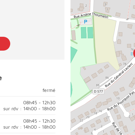
e
fermé
fermé
di, fermé;
08h45 - 12h30
sur rdv : 14h00 - 18h00
45 à 12h30;Après-midi, ouvert sur rendez-vous de 14h00 à 18
08h45 - 12h30
sur rdv : 14h00 - 18h00