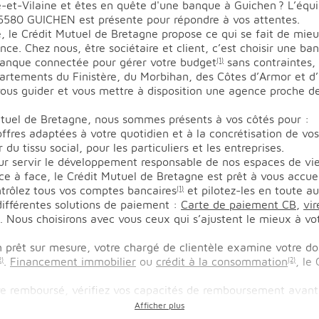
le-et-Vilaine et êtes en quête d'une banque à Guichen ? L’équ
80 GUICHEN est présente pour répondre à vos attentes.
 le Crédit Mutuel de Bretagne propose ce qui se fait de mieu
nce. Chez nous, être sociétaire et client, c’est choisir une b
 banque connectée pour gérer votre budget
sans contraintes,
(1)
artements du Finistère, du Morbihan, des Côtes d’Armor et d’I
ous guider et vous mettre à disposition une agence proche d
uel de Bretagne, nous sommes présents à vos côtés pour :
res adaptées à votre quotidien et à la concrétisation de vos 
du tissu social, pour les particuliers et les entreprises.
ur servir le développement responsable de nos espaces de vie
ce à face, le Crédit Mutuel de Bretagne est prêt à vous accuei
ntrôlez tous vos comptes bancaires
et pilotez-les en toute a
(1)
ifférentes solutions de paiement :
Carte de paiement CB
,
vi
 Nous choisirons avec vous ceux qui s’ajustent le mieux à 
 prêt sur mesure, votre chargé de clientèle examine votre dos
.
Financement immobilier
ou
crédit à la consommation
, le
2)
(2)
tre remboursé, vérifiez vos capacités de remboursement avant