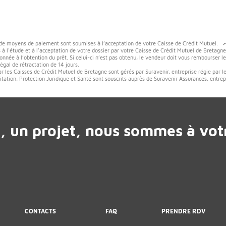
 de moyens de paiement sont soumises à l’acceptation de votre Caisse de Crédit Mutuel.
 à l'étude et à l'acceptation de votre dossier par votre Caisse de Crédit Mutuel de Bretagne
onnée à l’obtention du prêt. Si celui-ci n’est pas obtenu, le vendeur doit vous rembourser l
gal de rétractation de 14 jours.
ar les Caisses de Crédit Mutuel de Bretagne sont gérés par Suravenir, entreprise régie par l
tation, Protection Juridique et Santé sont souscrits auprès de Suravenir Assurances, entrep
, un projet, nous sommes à votr
CONTACTS
FAQ
PRENDRE RDV