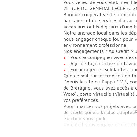
Vous venez de vous établir en Il
25 RUE DU GENERAL LECLERC 355
Banque coopérative de proximité,
bancaires et de services d’assura
accès aux outils digitaux d’une
Notre ancrage local dans les dép
nous engager chaque jour pour v
environnement professionnel.
Nos engagements ? Au Crédit Mut
Vous accompagner avec des off
Agir de façon active en faveur 
Encourager les solidarités
, po
Que ce soit sur internet ou en fa
Depuis le site ou l’appli CMB, co
de Bretagne, vous avez accès à d
Wero)
,
carte virtuelle (Virtualis)
…
vos préférences.
Pour financer vos projets avec un
de crédit qui est la plus adaptée
(
Guichen vous guide.
Un crédit vous engage et doit ê