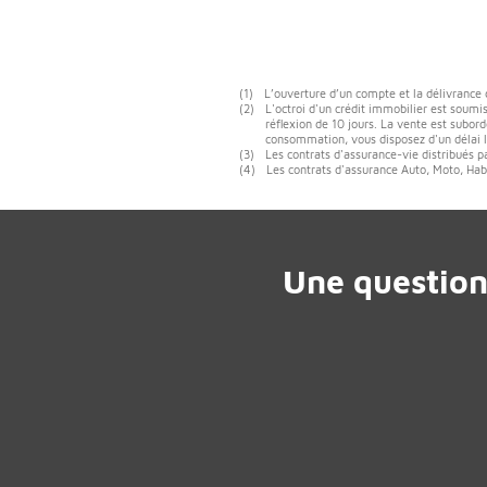
(1)
L’ouverture d’un compte et la délivrance
(2)
L'octroi d'un crédit immobilier est soumis
réflexion de 10 jours. La vente est subord
consommation, vous disposez d'un délai lé
(3)
Les contrats d'assurance-vie distribués p
(4)
Les contrats d'assurance Auto, Moto, Habi
Une question