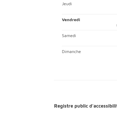
Mercredi; Matin, ouvert de 
Jeudi
Jeudi; Matin, ouvert de 08h
Vendredi
Vendredi; Matin, ouvert d
Samedi
Samedi; Matin, ouvert de 08
Dimanche
Dimanche; Matin, fermé;Aprè
Registre public d'accessibi