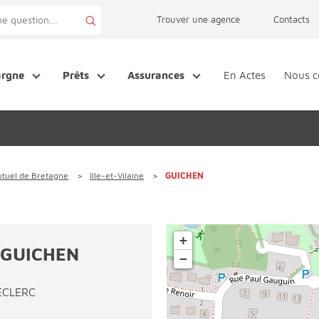
page accessibilité
Trouver une agence
Contacts
argne
Prêts
Assurances
En Actes
Nous c
tuel de Bretagne
Ille-et-Vilaine
GUICHEN
+
 GUICHEN
−
ECLERC