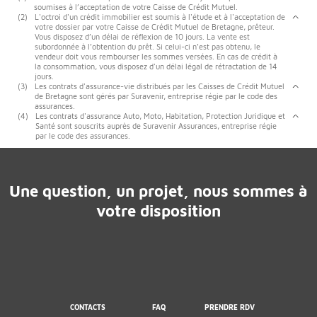
soumises à l’acceptation de votre Caisse de Crédit Mutuel.
(2)
L'octroi d'un crédit immobilier est soumis à l'étude et à l'acceptation de
votre dossier par votre Caisse de Crédit Mutuel de Bretagne, prêteur.
Vous disposez d’un délai de réflexion de 10 jours. La vente est
subordonnée à l’obtention du prêt. Si celui-ci n’est pas obtenu, le
vendeur doit vous rembourser les sommes versées. En cas de crédit à
la consommation, vous disposez d'un délai légal de rétractation de 14
jours.
(3)
Les contrats d'assurance-vie distribués par les Caisses de Crédit Mutuel
de Bretagne sont gérés par Suravenir, entreprise régie par le code des
assurances.
(4)
Les contrats d'assurance Auto, Moto, Habitation, Protection Juridique et
Santé sont souscrits auprès de Suravenir Assurances, entreprise régie
par le code des assurances.
Une question, un projet, nous sommes à
votre disposition
CONTACTS
FAQ
PRENDRE RDV