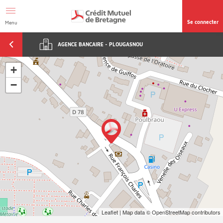
Aller au contenu
Afficher le menu Facil'ITI
Accéder à la
page accessibilité
Se connecter
Menu
AGENCE BANCAIRE - PLOUGASNOU
+
−
Leaflet
| Map data ©
OpenStreetMap
contributors