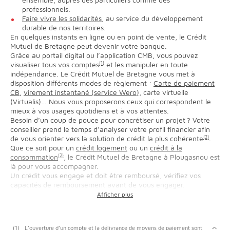
professionnels.
Faire vivre les solidarités
, au service du développement
durable de nos territoires.
En quelques instants en ligne ou en point de vente, le Crédit
Mutuel de Bretagne peut devenir votre banque.
Grâce au portail digital ou l’application CMB, vous pouvez
visualiser tous vos comptes
(1)
et les manipuler en toute
indépendance. Le Crédit Mutuel de Bretagne vous met à
disposition différents modes de règlement :
Carte de paiement
CB
,
virement instantané (service Wero)
, carte virtuelle
(Virtualis)… Nous vous proposerons ceux qui correspondent le
mieux à vos usages quotidiens et à vos attentes.
Besoin d’un coup de pouce pour concrétiser un projet ? Votre
conseiller prend le temps d’analyser votre profil financier afin
de vous orienter vers la solution de crédit la plus cohérente
(2)
.
Que ce soit pour un
crédit logement
ou un
crédit à la
consommation
(2)
, le Crédit Mutuel de Bretagne à Plougasnou est
là pour vous accompagner.
Un crédit vous engage et doit être remboursé, vérifiez vos
capacités de remboursement avant de vous engager.
(1)
L’ouverture d’un compte et la délivrance de moyens de paiement sont