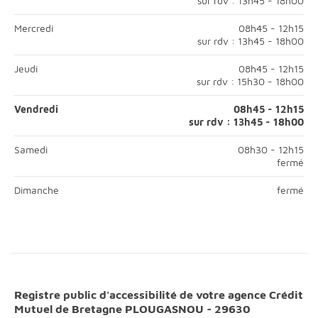
sur rdv : 13h45 - 18h00
Mardi; Matin, ouvert de 08h45 à 12h15;Après-midi, ouvert sur ren
Mercredi
08h45 - 12h15
sur rdv : 13h45 - 18h00
Mercredi; Matin, ouvert de 08h45 à 12h15;Après-midi, ouvert sur 
Jeudi
08h45 - 12h15
sur rdv : 15h30 - 18h00
Jeudi; Matin, ouvert de 08h45 à 12h15;Après-midi, ouvert sur ren
Vendredi
08h45 - 12h15
sur rdv : 13h45 - 18h00
Vendredi; Matin, ouvert de 08h45 à 12h15;Après-midi, ouvert
Samedi
08h30 - 12h15
fermé
Samedi; Matin, ouvert de 08h30 à 12h15;Après-midi, fermé;
fermé
Dimanche
fermé
Dimanche; Matin, fermé;Après-midi, fermé;
Registre public d'accessibilité de votre agence Crédit
Mutuel de Bretagne PLOUGASNOU - 29630