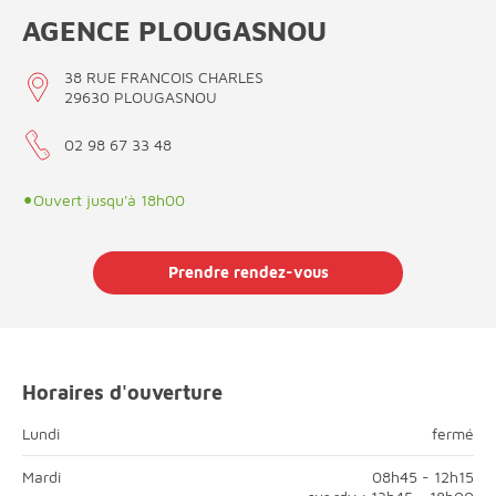
AGENCE PLOUGASNOU
38 RUE FRANCOIS CHARLES
29630 PLOUGASNOU
02 98 67 33 48
•
Ouvert jusqu'à 18h00
Prendre rendez-vous
Horaires d'ouverture
fermé
Lundi
fermé
Lundi; Matin, fermé;Après-midi, fermé;
Mardi
08h45 - 12h15