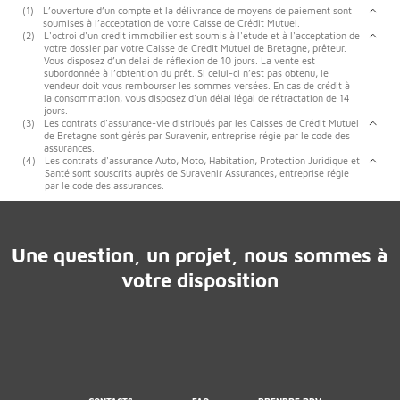
(1)
L’ouverture d’un compte et la délivrance de moyens de paiement sont
soumises à l’acceptation de votre Caisse de Crédit Mutuel.
(2)
L'octroi d'un crédit immobilier est soumis à l'étude et à l'acceptation de
votre dossier par votre Caisse de Crédit Mutuel de Bretagne, prêteur.
Vous disposez d’un délai de réflexion de 10 jours. La vente est
subordonnée à l’obtention du prêt. Si celui-ci n’est pas obtenu, le
vendeur doit vous rembourser les sommes versées. En cas de crédit à
la consommation, vous disposez d'un délai légal de rétractation de 14
jours.
(3)
Les contrats d'assurance-vie distribués par les Caisses de Crédit Mutuel
de Bretagne sont gérés par Suravenir, entreprise régie par le code des
assurances.
(4)
Les contrats d'assurance Auto, Moto, Habitation, Protection Juridique et
Santé sont souscrits auprès de Suravenir Assurances, entreprise régie
par le code des assurances.
Une question, un projet, nous sommes à
votre disposition