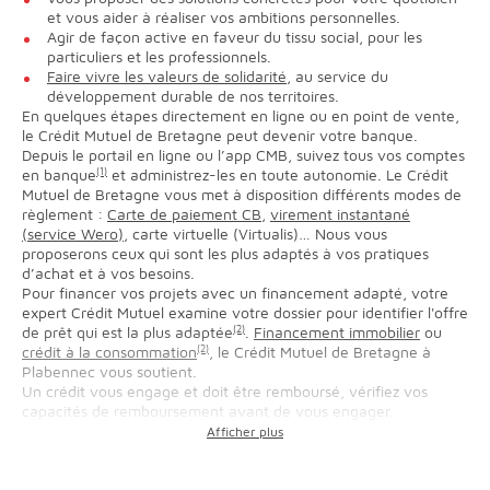
et vous aider à réaliser vos ambitions personnelles.
Agir de façon active en faveur du tissu social, pour les
particuliers et les professionnels.
Faire vivre les valeurs de solidarité
, au service du
développement durable de nos territoires.
En quelques étapes directement en ligne ou en point de vente,
le Crédit Mutuel de Bretagne peut devenir votre banque.
Depuis le portail en ligne ou l’app CMB, suivez tous vos comptes
en banque
(1)
et administrez-les en toute autonomie. Le Crédit
Mutuel de Bretagne vous met à disposition différents modes de
règlement :
Carte de paiement CB
,
virement instantané
(service Wero)
, carte virtuelle (Virtualis)… Nous vous
proposerons ceux qui sont les plus adaptés à vos pratiques
d’achat et à vos besoins.
Pour financer vos projets avec un financement adapté, votre
expert Crédit Mutuel examine votre dossier pour identifier l'offre
de prêt qui est la plus adaptée
(2)
.
Financement immobilier
ou
crédit à la consommation
(2)
, le Crédit Mutuel de Bretagne à
Plabennec vous soutient.
Un crédit vous engage et doit être remboursé, vérifiez vos
capacités de remboursement avant de vous engager.