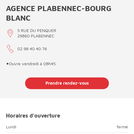
AGENCE PLABENNEC-BOURG
BLANC
5 RUE DU PENQUER
29860 PLABENNEC
02 98 40 40 76
•
Ouvre vendredi à 08h45
Prendre rendez-vous
Horaires d'ouverture
fermé
Lundi
fermé