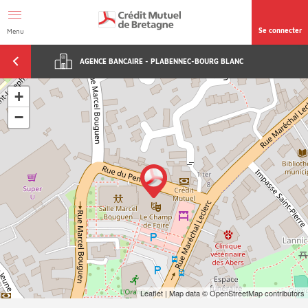
Aller au contenu
Afficher le menu Facil'ITI
Accéder à la
page accessibilité
Se connecter
Menu
AGENCE BANCAIRE - PLABENNEC-BOURG BLANC
+
−
Leaflet
| Map data ©
OpenStreetMap
contributors