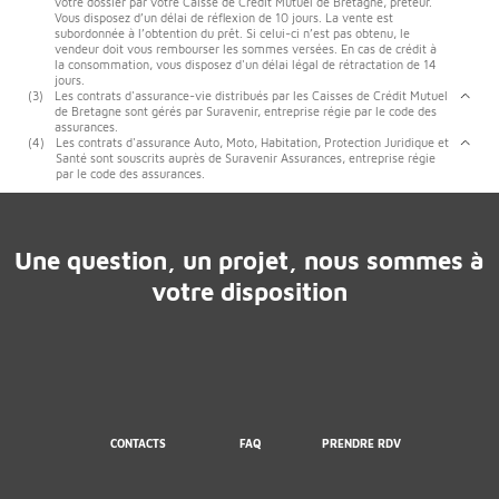
votre dossier par votre Caisse de Crédit Mutuel de Bretagne, prêteur.
Vous disposez d’un délai de réflexion de 10 jours. La vente est
subordonnée à l’obtention du prêt. Si celui-ci n’est pas obtenu, le
vendeur doit vous rembourser les sommes versées. En cas de crédit à
la consommation, vous disposez d'un délai légal de rétractation de 14
jours.
(3)
Les contrats d'assurance-vie distribués par les Caisses de Crédit Mutuel
de Bretagne sont gérés par Suravenir, entreprise régie par le code des
assurances.
(4)
Les contrats d'assurance Auto, Moto, Habitation, Protection Juridique et
Santé sont souscrits auprès de Suravenir Assurances, entreprise régie
par le code des assurances.
Une question, un projet, nous sommes à
votre disposition
CONTACTS
FAQ
PRENDRE RDV