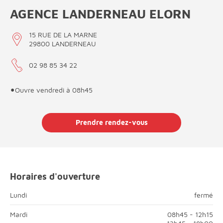
AGENCE LANDERNEAU ELORN
15 RUE DE LA MARNE
29800 LANDERNEAU
02 98 85 34 22
•
Ouvre vendredi à 08h45
Prendre rendez-vous
Horaires d'ouverture
fermé
Lundi
fermé
Lundi; Matin, fermé;Après-midi, fermé;
Mardi
08h45 - 12h15