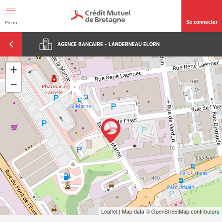
Aller au contenu
Afficher le menu Facil'ITI
Accéder à la
page accessibilité
Se connecter
Menu
AGENCE BANCAIRE - LANDERNEAU ELORN
+
−
Leaflet
| Map data ©
OpenStreetMap
contributors