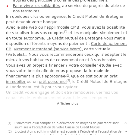
Faire vivre les solidarités
, au service du progrès durable de
nos territoires.
En quelques clics ou en agence, le Crédit Mutuel de Bretagne
peut devenir votre banque.
Avec le site web ou l’appli mobile CMB, vous avez la possibilité
de visualiser tous vos comptes
(1)
et les manipuler simplement et
en toute autonomie. Le Crédit Mutuel de Bretagne vous met à
disposition différents moyens de paiement :
Carte de paiement
CB
,
virement instantané (service Wero)
, carte virtuelle
(Virtualis)… Nous vous recommanderons ceux qui s’adaptent le
mieux à vos habitudes de consommation et à vos besoins.
Vous avez un projet à financer ? Votre conseiller étudie avec
vous votre besoin afin de vous proposer la formule de
financement la plus appropriée
(2)
. Que ce soit pour un
prêt
immobilier
ou un
prêt personnel
(2)
, le Crédit Mutuel de Bretagne
à Landerneau est là pour vous guider.
Un crédit vous engage et doit être remboursé, vérifiez vos
capacités de remboursement avant de vous engager.
(1)
L’ouverture d’un compte et la délivrance de moyens de paiement sont
soumises à l’acceptation de votre Caisse de Crédit Mutuel.
(2)
L'octroi d'un crédit immobilier est soumis à l'étude et à l'acceptation de