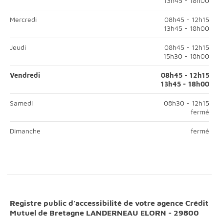
13h45 - 18h00
Mardi; Matin, ouvert de 08h45 à 12h15;Après-midi, ouvert de 13h4
Mercredi
08h45 - 12h15
13h45 - 18h00
Mercredi; Matin, ouvert de 08h45 à 12h15;Après-midi, ouvert de 1
Jeudi
08h45 - 12h15
15h30 - 18h00
Jeudi; Matin, ouvert de 08h45 à 12h15;Après-midi, ouvert de 15h3
Vendredi
08h45 - 12h15
13h45 - 18h00
Vendredi; Matin, ouvert de 08h45 à 12h15;Après-midi, ouvert
Samedi
08h30 - 12h15
fermé
Samedi; Matin, ouvert de 08h30 à 12h15;Après-midi, fermé;
fermé
Dimanche
fermé
Dimanche; Matin, fermé;Après-midi, fermé;
Registre public d'accessibilité de votre agence Crédit
Mutuel de Bretagne LANDERNEAU ELORN - 29800