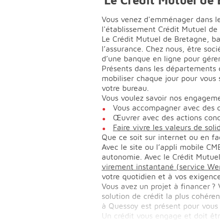
Vous venez d'emménager dans les
l'établissement Crédit Mutuel 
Le Crédit Mutuel de Bretagne, ban
l’assurance. Chez nous, être soci
d’une banque en ligne pour gére
Présents dans les départements du
mobiliser chaque jour pour vous
votre bureau.
Vous voulez savoir nos engageme
Vous accompagner avec des off
Œuvrer avec des actions concr
Faire vivre les valeurs de soli
Que ce soit sur internet ou en fa
Avec le site ou l’appli mobile C
autonomie. Avec le Crédit Mutuel
virement instantané (service We
votre quotidien et à vos exigenc
Vous avez un projet à financer ? 
solution de crédit la plus cohére
à Quessoy est présent pour vous 
Un crédit vous engage et doit ê