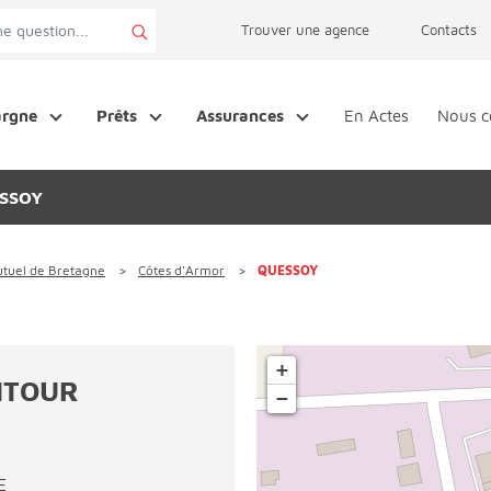
page accessibilité
Trouver une agence
Contacts
argne
Prêts
Assurances
En Actes
Nous c
SSOY
tuel de Bretagne
Côtes d'Armor
QUESSOY
+
NTOUR
−
E