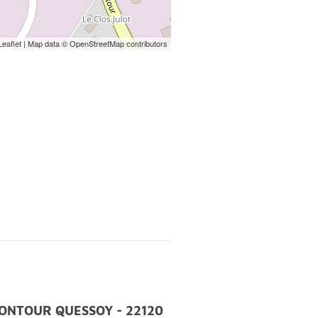
 18h00;
Leaflet
| Map data ©
OpenStreetMap
contributors
h00;
 18h00;
MONCONTOUR QUESSOY - 22120