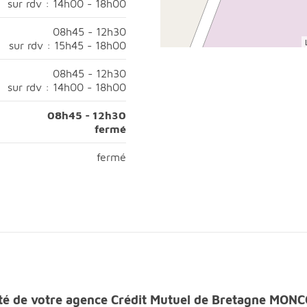
sur rdv : 14h00 - 18h00
08h45 à 12h30;Après-midi, ouvert sur rendez-vous de 14h00 à
08h45 - 12h30
sur rdv : 15h45 - 18h00
45 à 12h30;Après-midi, ouvert sur rendez-vous de 15h45 à 18
08h45 - 12h30
sur rdv : 14h00 - 18h00
08h45 à 12h30;Après-midi, ouvert sur rendez-vous de 14h00 à
08h45 - 12h30
fermé
08h45 à 12h30;Après-midi, fermé;
fermé
fermé
s-midi, fermé;
ilité de votre agence Crédit Mutuel de Bretagne 