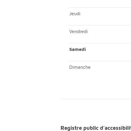
Mercredi; Matin, ouvert de 
Jeudi
Jeudi; Matin, ouvert de 08h
Vendredi
Vendredi; Matin, ouvert de 
Samedi
Samedi; Matin, ouvert de 
Dimanche
Dimanche; Matin, fermé;Aprè
Registre public d'accessib