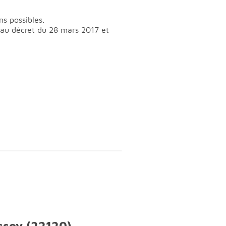
ns possibles.
t au décret du 28 mars 2017 et
ssoy (22120)