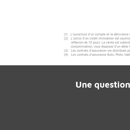
(1)
L’ouverture d’un compte et la délivrance
(2)
L'octroi d'un crédit immobilier est soumis
réflexion de 10 jours. La vente est subord
consommation, vous disposez d'un délai lé
(3)
Les contrats d'assurance-vie distribués p
(4)
Les contrats d'assurance Auto, Moto, Habi
Une question