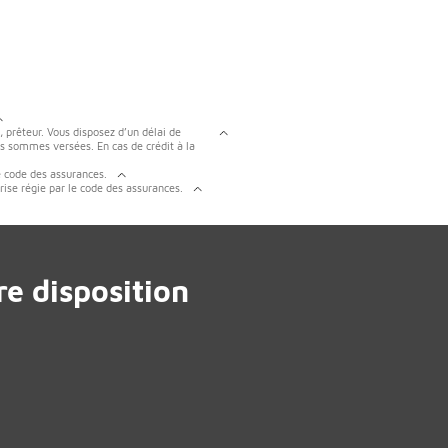
, prêteur. Vous disposez d’un délai de
es sommes versées. En cas de crédit à la
e code des assurances.
rise régie par le code des assurances.
e disposition