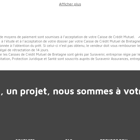
 de moyens de paiement sont soumises à l’acceptation de votre Caisse de Crédit Mutuel.
 à l'étude et à l'acceptation de votre dossier par votre Caisse de Crédit Mutuel de Bretagne
onnée à l’obtention du prêt. Si celui-ci n’est pas obtenu, le vendeur doit vous rembourser l
gal de rétractation de 14 jours.
ar les Caisses de Crédit Mutuel de Bretagne sont gérés par Suravenir, entreprise régie par l
tation, Protection Juridique et Santé sont souscrits auprès de Suravenir Assurances, entrep
, un projet, nous sommes à votr