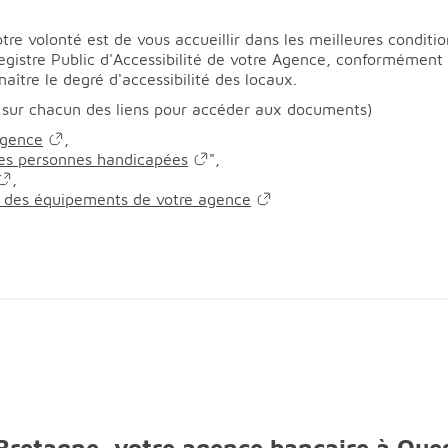
re volonté est de vous accueillir dans les meilleures conditio
Registre Public d'Accessibilité de votre Agence, conformémen
aître le degré d'accessibilité des locaux.
 sur chacun des liens pour accéder aux documents)
agence
,
 les personnes handicapées
",
,
en des équipements de votre agence
 Bretagne, votre agence bancaire à Que