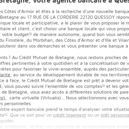
 Côtes d'Armor et êtes à la recherche d'une nouvelle banqu
de Bretagne au 17 RUE DE LA CORDERIE 22120 QUESSOY répond
que locale et participative, a le plaisir de vous proposer le 
étaire et client, c’est choisir une banque locale qui vous prop
r votre budget
de manière autonome, quand bon vous sembl
(1)
 Finistère, du Morbihan, des Côtes d’Armor et d’Ille et Vilai
 soutenir dans vos démarches et vous présenter une banque à
nts ? Au Crédit Mutuel de Bretagne, nous restons proches de 
res pertinentes à votre quotidien et à la concrétisation de vo
ètes pour favoriser le vivre-ensemble, auprès des particulie
darité
, au service du développement durable de nos territoires
ce à face, le Crédit Mutuel de Bretagne est prêt à devenir vo
MB, vous pouvez suivre l’ensemble de vos comptes
et les gére
(1)
 de Bretagne, vous avez accès à différentes solutions de pa
ro)
, carte virtuelle (Virtualis)… Nous sélectionnons avec vou
es personnelles.
Votre expert bancaire prend le temps d’analyser votre situatio
nte
. Que ce soit pour un
crédit logement
ou un
prêt personne
(2)
guider.
tre remboursé, vérifiez vos capacités de remboursement avant