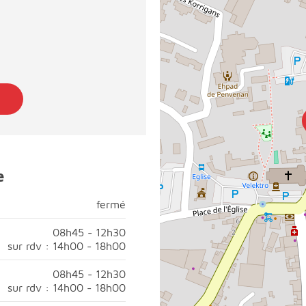
e
fermé
fermé
di, fermé;
08h45 - 12h30
sur rdv : 14h00 - 18h00
45 à 12h30;Après-midi, ouvert sur rendez-vous de 14h00 à 18
08h45 - 12h30
sur rdv : 14h00 - 18h00