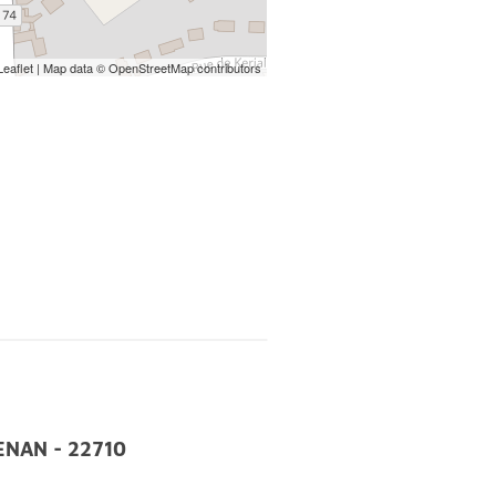
 18h00;
Leaflet
| Map data ©
OpenStreetMap
contributors
h00;
 18h00;
VENAN - 22710