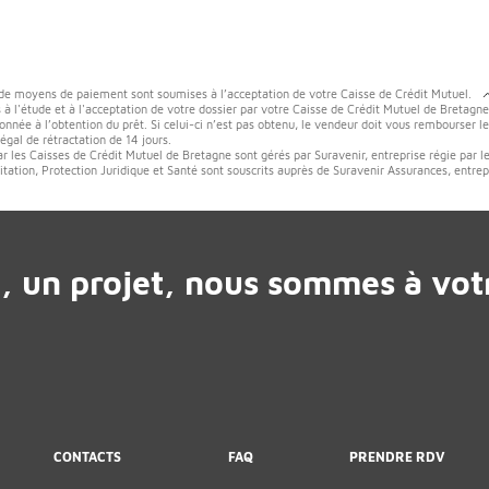
 de moyens de paiement sont soumises à l’acceptation de votre Caisse de Crédit Mutuel.
 à l'étude et à l'acceptation de votre dossier par votre Caisse de Crédit Mutuel de Bretagne
onnée à l’obtention du prêt. Si celui-ci n’est pas obtenu, le vendeur doit vous rembourser l
gal de rétractation de 14 jours.
ar les Caisses de Crédit Mutuel de Bretagne sont gérés par Suravenir, entreprise régie par l
tation, Protection Juridique et Santé sont souscrits auprès de Suravenir Assurances, entrep
, un projet, nous sommes à votr
CONTACTS
FAQ
PRENDRE RDV