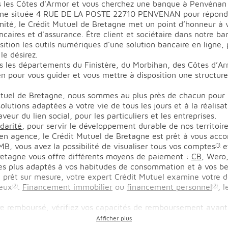
 les Côtes d'Armor et vous cherchez une banque à Penvénan 
agne située 4 RUE DE LA POSTE 22710 PENVENAN pour répondr
mité, le Crédit Mutuel de Bretagne met un point d’honneur à vo
aires et d'assurance. Être client et sociétaire dans notre ba
sition les outils numériques d’une solution bancaire en ligne
e désirez.
 les départements du Finistère, du Morbihan, des Côtes d’Armo
 pour vous guider et vous mettre à disposition une structur
tuel de Bretagne, nous sommes au plus près de chacun pour 
tions adaptées à votre vie de tous les jours et à la réalisat
eur du lien social, pour les particuliers et les entreprises.
idarité
, pour servir le développement durable de nos territoire
 en agence, le Crédit Mutuel de Bretagne est prêt à vous acc
MB, vous avez la possibilité de visualiser tous vos comptes
e
(1)
Bretagne vous offre différents moyens de paiement :
CB
, Wero
s plus adaptés à vos habitudes de consommation et à vos be
 prêt sur mesure, votre expert Crédit Mutuel examine votre do
ieux
.
Financement immobilier
ou
financement personnel
, 
(2)
(2)
tre remboursé, vérifiez vos capacités de remboursement avant