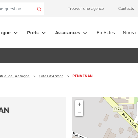
page accessibilité
Trouver une agence
Contacts
argne
Prêts
Assurances
En Actes
Nous c
tuel de Bretagne
Côtes d'Armor
PENVENAN
+
AN
−