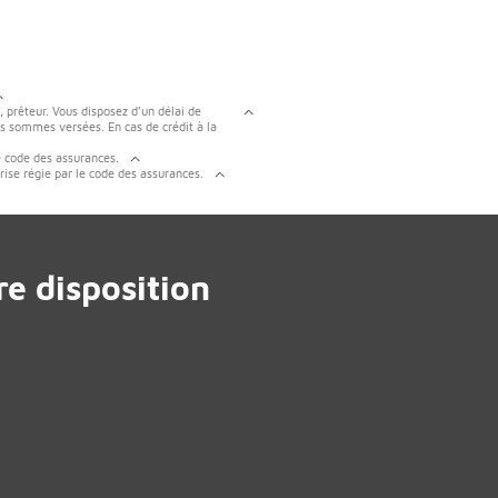
, prêteur. Vous disposez d’un délai de
es sommes versées. En cas de crédit à la
e code des assurances.
rise régie par le code des assurances.
e disposition