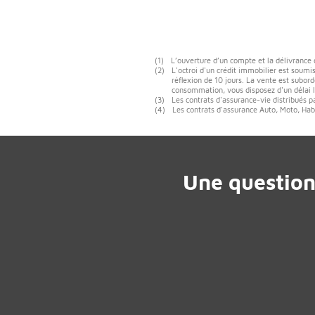
(1)
L’ouverture d’un compte et la délivrance
(2)
L'octroi d'un crédit immobilier est soumis
réflexion de 10 jours. La vente est subord
consommation, vous disposez d'un délai lé
(3)
Les contrats d'assurance-vie distribués p
(4)
Les contrats d'assurance Auto, Moto, Habi
Une question