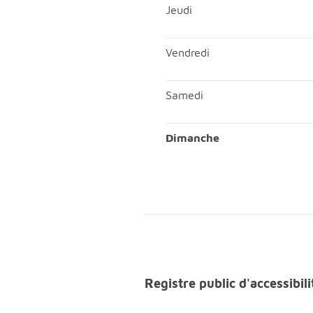
Mercredi; Matin, ouvert de 
Jeudi
Jeudi; Matin, ouvert de 08h
Vendredi
Vendredi; Matin, ouvert de 
Samedi
Samedi; Matin, ouvert de 08
Dimanche
Dimanche; Matin, fermé;Ap
Registre public d'accessibi