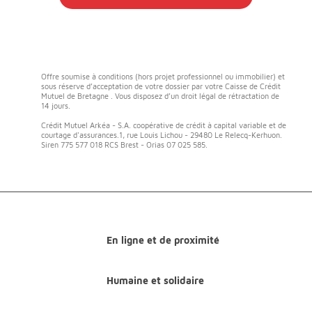
Offre soumise à conditions (hors projet professionnel ou immobilier) et
sous réserve d’acceptation de votre dossier par votre Caisse de Crédit
Mutuel de Bretagne . Vous disposez d’un droit légal de rétractation de
14 jours.
Crédit Mutuel Arkéa - S.A. coopérative de crédit à capital variable et de
courtage d'assurances.1, rue Louis Lichou - 29480 Le Relecq-Kerhuon.
Siren 775 577 018 RCS Brest - Orias 07 025 585.
En ligne et de proximité
Humaine et solidaire