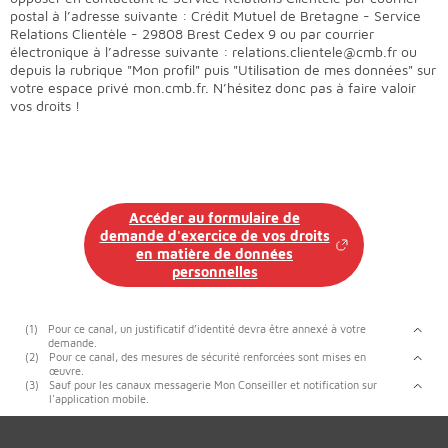
postal à l’adresse suivante : Crédit Mutuel de Bretagne - Service
Relations Clientèle - 29808 Brest Cedex 9 ou par courrier
électronique à l’adresse suivante : relations.clientele@cmb.fr ou
depuis la rubrique "Mon profil" puis "Utilisation de mes données" sur
votre espace privé mon.cmb.fr. N’hésitez donc pas à faire valoir
vos droits !
Accéder au formulaire de
demande d'exercice de vos droits
en matière de données
personnelles
(1)
Pour ce canal, un justificatif d’identité devra être annexé à votre
demande.
(2)
Pour ce canal, des mesures de sécurité renforcées sont mises en
œuvre.
(3)
Sauf pour les canaux messagerie Mon Conseiller et notification sur
l'application mobile.