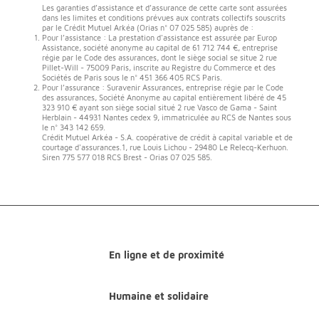
Les garanties d’assistance et d’assurance de cette carte sont assurées
dans les limites et conditions prévues aux contrats collectifs souscrits
par le Crédit Mutuel Arkéa (Orias n° 07 025 585) auprès de :
Pour l’assistance : La prestation d'assistance est assurée par Europ
Assistance, société anonyme au capital de 61 712 744 €, entreprise
régie par le Code des assurances, dont le siège social se situe 2 rue
Pillet-Will - 75009 Paris, inscrite au Registre du Commerce et des
Sociétés de Paris sous le n° 451 366 405 RCS Paris.
Pour l’assurance : Suravenir Assurances, entreprise régie par le Code
des assurances, Société Anonyme au capital entièrement libéré de 45
323 910 € ayant son siège social situé 2 rue Vasco de Gama - Saint
Herblain - 44931 Nantes cedex 9, immatriculée au RCS de Nantes sous
le n° 343 142 659.
Crédit Mutuel Arkéa - S.A. coopérative de crédit à capital variable et de
courtage d'assurances.1, rue Louis Lichou - 29480 Le Relecq-Kerhuon.
Siren 775 577 018 RCS Brest - Orias 07 025 585.
En ligne et de proximité
Humaine et solidaire