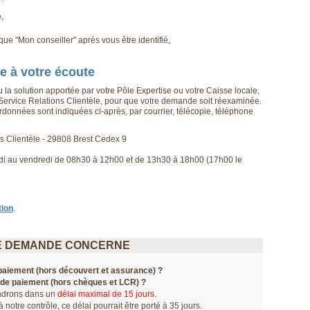
,
que "Mon conseiller" après vous être identifié,
le à votre écoute
la solution apportée par votre Pôle Expertise ou votre Caisse locale,
 Service Relations Clientèle, pour que votre demande soit réexaminée.
ordonnées sont indiquées ci-après, par courrier, télécopie, téléphone
s Clientèle - 29808 Brest Cedex 9
i au vendredi de 08h30 à 12h00 et de 13h30 à 18h00 (17h00 le
tion
.
E DEMANDE CONCERNE
paiement (hors découvert et assurance) ?
 de paiement (hors chèques et LCR) ?
ndrons dans un
délai maximal de 15 jours
.
notre contrôle, ce délai pourrait être porté à 35 jours.