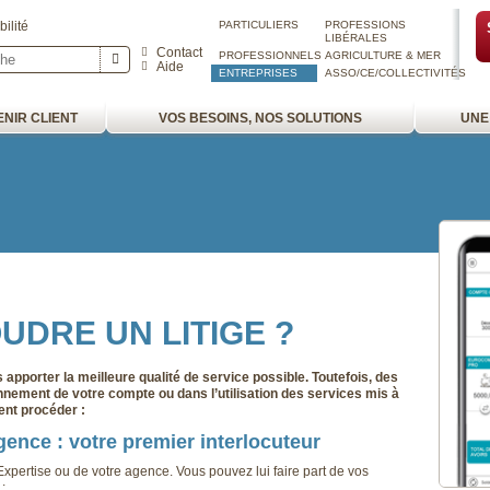
ilité
PARTICULIERS
PROFESSIONS
LIBÉRALES
Contact
PROFESSIONNELS
AGRICULTURE & MER
Aide
ENTREPRISES
ASSO/CE/COLLECTIVITÉS
NIR CLIENT
VOS BESOINS, NOS SOLUTIONS
UNE
DRE UN LITIGE ?
apporter la meilleure qualité de service possible. Toutefois, des
onnement de votre compte ou dans l’utilisation des services mis à
ent procéder :
gence : votre premier interlocuteur
xpertise ou de votre agence. Vous pouvez lui faire part de vos
: