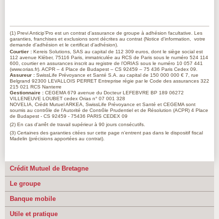
(1)
Previ Anticip’Pro est un contrat d’assurance de groupe à adhésion facultative. Les
garanties, franchises et exclusions sont décrites au contrat (Notice d'information, votre
demande d'adhésion et le certificat d'adhésion).
Courtier
:
Kereis Solutions, SAS au capital de 112 309 euros, dont le siège social est
112 avenue Kléber, 75116 Paris, immatriculée au RCS de Paris sous le numéro 524 114
600, courtier en assurances inscrit au registre de l’ORIAS sous le numéro 10 057 441
(www.orias.fr). ACPR – 4 Place de Budapest – CS 92459 – 75 436 Paris Cedex 09.
Assureur :
SwissLife Prévoyance et Santé S.A. au capital de 150 000 000 € 7, rue
Belgrand 92300 LEVALLOIS PERRET Entreprise régie par le Code des assurances 322
215 021 RCS Nanterre
Gestionnaire :
CEGEMA 679 avenue du Docteur LEFEBVRE BP 189 06272
VILLENEUVE LOUBET cedex Orias n° 07 001 328
NOVELIA, Crédit Mutuel ARKEA, SwissLife Prévoyance et Santé et CEGEMA sont
soumis au contrôle de l'Autorité de Contrôle Prudentiel et de Résolution (ACPR) 4 Place
de Budapest - CS 92459 - 75436 PARIS CEDEX 09
(2)
En cas d'arrêt de travail supérieur à 90 jours consécutifs.
(3)
Certaines des garanties citées sur cette page n'entrent pas dans le dispositif fiscal
Madelin (précisions apportées au contrat).
Crédit Mutuel de Bretagne
Le groupe
Banque mobile
Utile et pratique