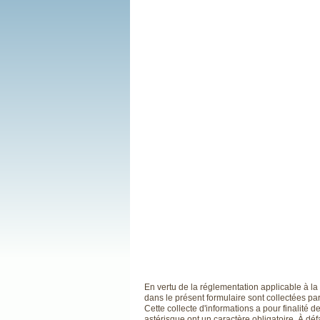
En vertu de la réglementation applicable à la
dans le présent formulaire sont collectées pa
Cette collecte d'informations a pour finalité 
astérisque ont un caractère obligatoire. À d