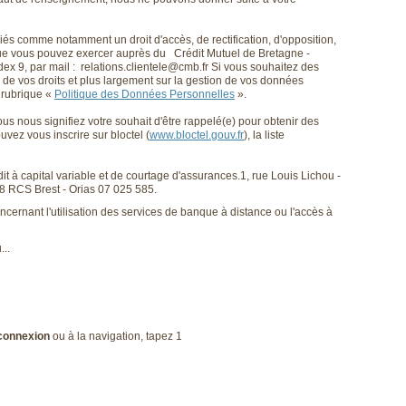
és comme notamment un droit d'accès, de rectification, d'opposition,
, que vous pouvez exercer auprès du Crédit Mutuel de Bretagne -
ex 9, par mail : relations.clientele@cmb.fr Si vous souhaitez des
de vos droits et plus largement sur la gestion de vos données
 rubrique «
Politique des Données Personnelles
».
s nous signifiez votre souhait d'être rappelé(e) pour obtenir des
ouvez vous inscrire sur bloctel (
www.bloctel.gouv.fr
), la liste
it à capital variable et de courtage d'assurances.1, rue Louis Lichou -
 RCS Brest - Orias 07 025 585.
ncernant l'utilisation des services de banque à distance ou l'accès à
...
 connexion
ou à la navigation, tapez 1