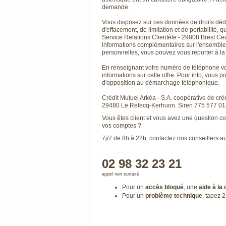
demande.
Vous disposez sur ces données de droits dédi
d'effacement, de limitation et de portabilité
Service Relations Clientèle - 29808 Brest Ced
informations complémentaires sur l'ensemble 
personnelles, vous pouvez vous reporter à la
En renseignant votre numéro de téléphone vou
informations sur cette offre. Pour info, vous p
d'opposition au démarchage téléphonique.
Crédit Mutuel Arkéa - S.A. coopérative de créd
29480 Le Relecq-Kerhuon. Siren 775 577 018
Vous êtes client et vous avez une question co
vos comptes ?
7j/7 de 8h à 22h, contactez nos conseillers au
02 98 32 23 21
appel non surtaxé
Pour un
accès bloqué
, une
aide à la
Pour un
problème technique
, tapez 2