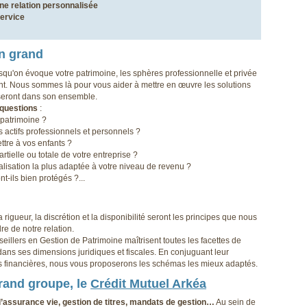
ne relation personnalisée
service
n grand
rsqu'on évoque votre patrimoine, les sphères professionnelle et privée
nt. Nous sommes là pour vous aider à mettre en œuvre les solutions
riseront dans son ensemble.
questions
:
e patrimoine ?
s actifs professionnels et personnels ?
tre à vos enfants ?
tielle ou totale de votre entreprise ?
calisation la plus adaptée à votre niveau de revenu ?
nt-ils bien protégés ?...
la rigueur, la discrétion et la disponibilité seront les principes que nous
e de notre relation.
eillers en Gestion de Patrimoine maîtrisent toutes les facettes de
dans ses dimensions juridiques et fiscales. En conjuguant leur
ns financières, nous vous proposerons les schémas les mieux adaptés.
grand groupe, le
Crédit Mutuel Arkéa
d’assurance vie, gestion de titres, mandats de gestion…
Au sein de