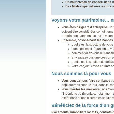
Un haut niveau de conseil, dans u
Des filiales spécialisées à votre 
Voyons votre patrimoine… e
Vous êtes dirigeant d'entreprise
: lo
doivent être considérées conjointeme
d'ingénierie patrimoniale qui le valo
Ensemble, posons-nous les bonnes 
quelle est la structure de votr
comment est-il réparti entre vo
comment allez-vous le transmet
envisagez-vous une cession par
quelle est la solution de défis
votre conjoint et vos enfants so
Nous sommes là pour vous
Vous pouvez nous faire confiance
: 
appliquerons chaque jour, dans le cadr
Vous méritez les meilleurs
: nos Cons
l’ingénierie patrimoniale, notamment 
expérience et nos différentes solutio
Bénéficiez de la force d’un 
Placements immobiliers locatifs, contrats 