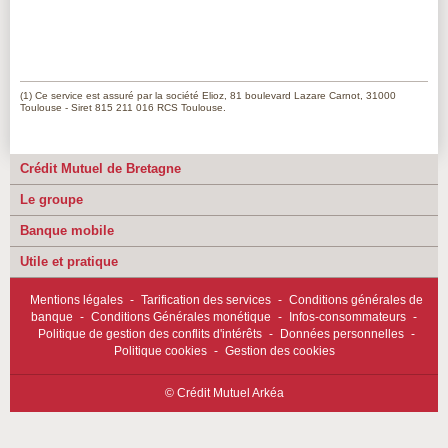
(1)
Ce service est assuré par la société Elioz, 81 boulevard Lazare Carnot, 31000
Toulouse - Siret 815 211 016 RCS Toulouse.
Crédit Mutuel de Bretagne
Le groupe
Banque mobile
Utile et pratique
Mentions légales
-
Tarification des services
-
Conditions générales de
banque
-
Conditions Générales monétique
-
Infos-consommateurs
-
Politique de gestion des conflits d'intérêts
-
Données personnelles
-
Politique cookies
-
Gestion des cookies
© Crédit Mutuel Arkéa