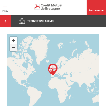
Afficher le menu Facil'ITI
Aller au contenu
Accéder à la
page accessibilité
Se connecter
Menu
TROUVER UNE AGENCE
+
−