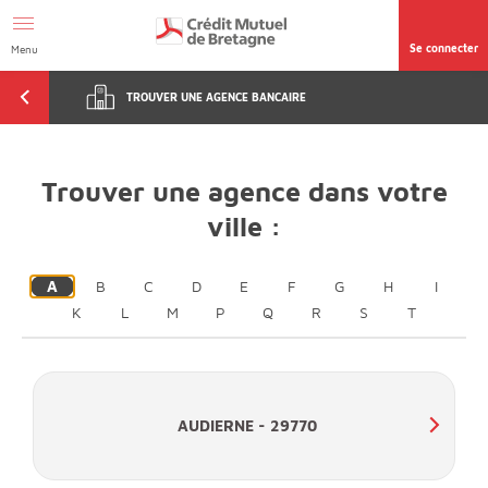
Afficher le menu Facil'ITI
Aller au contenu
Accéder à la
page accessibilité
Se connecter
Menu
TROUVER UNE AGENCE BANCAIRE
Trouver une agence dans votre
ville :
A
B
C
D
E
F
G
H
I
K
L
M
P
Q
R
S
T
AUDIERNE - 29770