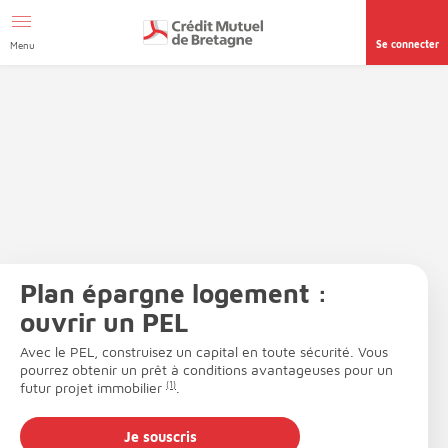
Aller au contenu
Afficher le menu Facil'ITI
Accéder à la
page accessibilité
Se connecter
Menu
Plan épargne logement :
ouvrir un PEL
Avec le PEL, construisez un capital en toute sécurité. Vous
pourrez obtenir un prêt à conditions avantageuses pour un
futur projet immobilier
(1)
.
Je souscris