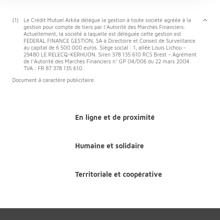
(1)
Le Crédit Mutuel Arkéa délègue la gestion à toute société agréée à la
gestion pour compte de tiers par l'Autorité des Marchés Financiers.
Actuellement, la société à laquelle est déléguée cette gestion est
FEDERAL FINANCE GESTION, SA à Directoire et Conseil de Surveillance
au capital de 6 500 000 euros. Siège social : 1, allée Louis Lichou -
29480 LE RELECQ-KERHUON. Siren 378 135 610 RCS Brest – Agrément
de l’Autorité des Marchés Financiers n° GP 04/006 du 22 mars 2004.
TVA : FR 87 378 135 610.
Document à caractère publicitaire.
En ligne et de proximité
Humaine et solidaire
Territoriale et coopérative