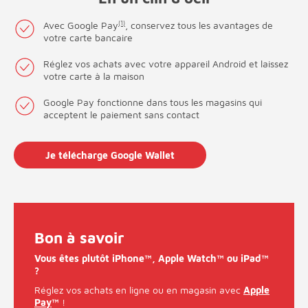
Avec Google Pay
(1)
, conservez tous les avantages de
votre carte bancaire
Réglez vos achats avec votre appareil Android et laissez
votre carte à la maison
Google Pay fonctionne dans tous les magasins qui
acceptent le paiement sans contact
Je télécharge Google Wallet
Bon à savoir
Vous êtes plutôt iPhone™, Apple Watch™ ou iPad™
?
Réglez vos achats en ligne ou en magasin avec
Apple
Pay
™
!