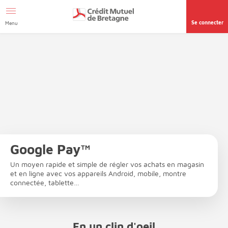
Aller au contenu
Afficher le menu Facil'ITI
Accéder à la
page accessibilité
Se connecter
Menu
Google Pay™
Un moyen rapide et simple de régler vos achats en magasin
et en ligne avec vos appareils Android, mobile, montre
connectée, tablette…
En un clin d'oeil