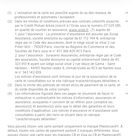
(1)
L'utilisation de la carte est possile auprès du ou des réseaux de
professionnels et automates l'acceptant.
(2)
Dans les limites et conditions prévues aux contrats collectifs souscrits
par le Crédit Mutuel Arkéa (inscrit à l’Orias sous le numéro 07 025 585
en qualité de courtier en assurance;
www.orias.fr
) auprès de :
1. pour l’assistance : La prestation d'assistance est assurée par Europ
Assistance, société anonyme au capital de 61 712 744 €, entreprise
régie par le Code des assurances, dont le siège social se situe 2 rue
Pillet-Will - 75009 Paris, inscrite au Registre du Commerce et des
Sociétés de Paris sous le n° 451 366 405 RCS Paris.
2. pour l'assurance : Suravenir Assurances, entreprise régie par le Code
des assurances, Société Anonyme au capital entièrement libéré de 45
323 910 € ayant son siège social situé 2 rue Vasco de Gama - Saint
Herblain - 44931 Nantes cedex 9, immatriculée au RCS de Nantes sous
le n° 343 142 659.
Les notices d’assistance sont remises le jour de la souscription de la
carte et consultables sur le site rubrique «caractéristiques détaillées ».
(3)
Dans la limite des plafonds de retrait et/ou de paiement de la carte, et
du solde disponible de votre compte.
(4)
Les informations figurant dans ces pages ne résument de façon ni
exhaustive ni contractuelle les notices d'information, assurances et
assistance, auxquelles il convient de se référer pour connaître les
assureur(s) et assisteur(s) ainsi que le détail des garanties et leurs
conditions d'application. Les notices d'assurance et d'assistance sont
consultables à partir des liens se situant dans la rubrique
"caractéristiques détaillées".
Vous pouvez choisir une carte portant uniquement la marque Mastercard®. À
défaut, toutes nos cartes de paiement portent 2 marques différentes. Vous
pouvez choisir une carte avec les marques CB et Visa ou CB et Mastercard®.