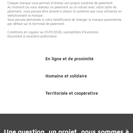
Chaque marque vous permet d’utiliser son propre système de paiement.
Au moment où vous réalisez un paiement ou un retrait avec votre carte de
paiement, vous pouvez être amené à choisir le système que vous utiliserez en
sélectionnant la marque.
Vous pouvez demander à votre bénéficiaire de changer la marque paramétrée
par défaut sur le terminal de paiement.
Conditions en vigueur au 01/01/2026, susceptibles d’évolution.
Document à caractère publicitaire.
En ligne et de proximité
Humaine et solidaire
Territoriale et coopérative
Une question, un projet, nous sommes à