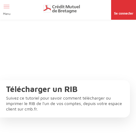
Aller au contenu
Afficher le menu Facil'ITI
Accéder à la
page accessibilité
Se connecter
Menu
Télécharger un RIB
Suivez ce tutoriel pour savoir comment télécharger ou
imprimer le RIB de l'un de vos comptes, depuis votre espace
client sur cmb.fr.