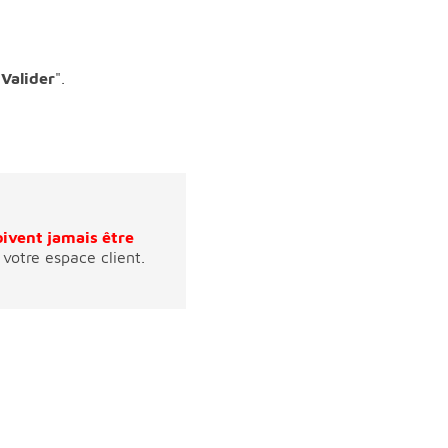
"
Valider
".
oivent jamais être
 votre espace client.