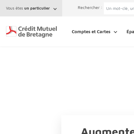
Aller au contenu
Afficher le menu Facil'ITI
Accéder à la 
Rechercher :
Vous êtes
un particulier
Comptes et Cartes
Ép
Augmenter