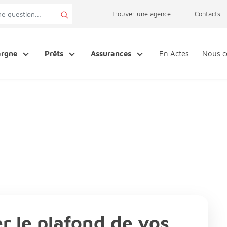
page accessibilité
Trouver une agence
Contacts
argne
Prêts
Assurances
En Actes
Nous c
 le plafond de vos