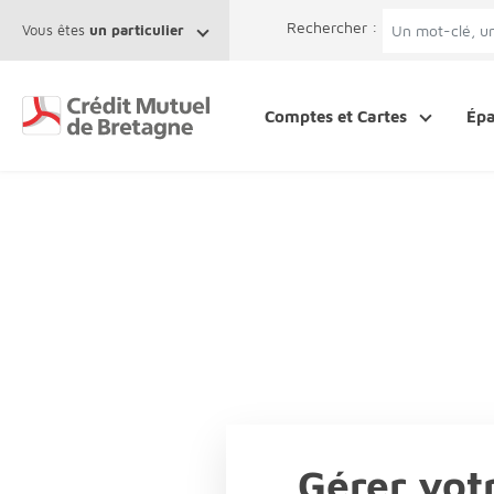
Aller au contenu
Afficher le menu Facil'ITI
Accéder à la 
Rechercher :
Vous êtes
un particulier
Comptes et Cartes
Ép
Gérer vot