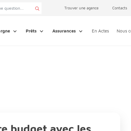
page accessibilité
Trouver une agence
Contacts
argne
Prêts
Assurances
En Actes
Nous c
re budget avec les