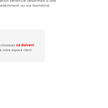
ation bénéficie désormais d’une
récédemment ou via biométrie
 choisissez
ne doivent
 à votre espace client.