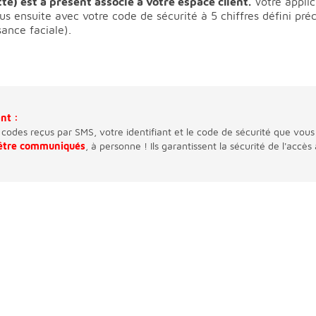
te) est à présent associé à votre espace client.
Votre applic
us ensuite avec votre code de sécurité à 5 chiffres défini p
ance faciale).
ant :
 codes reçus par SMS, votre identifiant et le code de sécurité que vous
 être communiqués
, à personne ! Ils garantissent la sécurité de l'accès