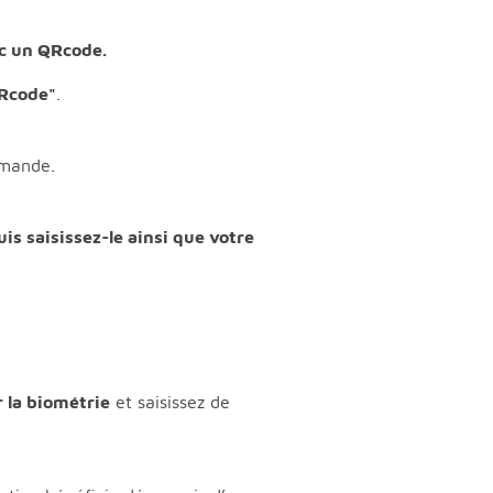
ec un QRcode.
QRcode"
.
emande.
uis saisissez-le ainsi que votre
r la biométrie
et saisissez de