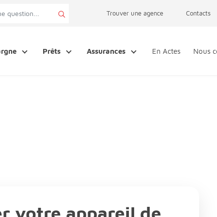
page accessibilité
Trouver une agence
Contacts
argne
Prêts
Assurances
En Actes
Nous c
r votre appareil de