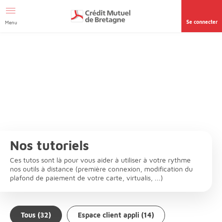
Afficher le menu Facil'ITI
Aller au contenu
Accéder à la
page accessibilité
Se connecter
Menu
Nos tutoriels
Ces tutos sont là pour vous aider à utiliser à votre rythme
nos outils à distance (première connexion, modification du
plafond de paiement de votre carte, virtualis, ...)
Tous (32)
Espace client appli (14)