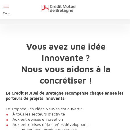
Afficher le menu Facil'ITI
Aller au contenu
Accéder à la
page accessibilité
Menu
Vous avez une idée
innovante ?
Nous vous aidons à la
concrétiser !
Le Crédit Mutuel de Bretagne récompense chaque année les
porteurs de projets innovants.
Le Trophée Les Idées Neuves est ouvert :
À tous les secteurs d’activité
Aux entreprises en création
Aux entreprises déjà créées développant :
-
un nouveau produit ou
service