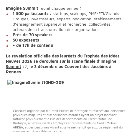
Imagine Summit
réunit chaque année
:
1 500 participants :
startups, scaleups, PME/ETI/Grands
Groupes, investisseurs, experts innovation, établissements
d’enseignement supérieur et recherche, collectivités,
acteurs de la transformation des organisations
Près de 70 speakers
50 exposants
+ de 17h de contenu
La révélation officielle des lauréats du Trophée des Idées
Neuves 2026 se déroulera sur la scène finale d’
Imagine
Summit
, le 3 décembre au Couvent des Jacobins à
Rennes.
Concours organisé par le Crédit Mutuel de Bretagne et réservé aux personnes
physiques majeures et aux personnes morales ayant un projet innovant
rattaché physiquement à l’un des départements du Crédit Mutuel de
Bretagne, à l’exclusion des employés et représentants du Crédit Mutuel
ARKÉA, et des personnes vivant sous le même toit qu’eux. Le règlement du
concours est disponible sur le site.