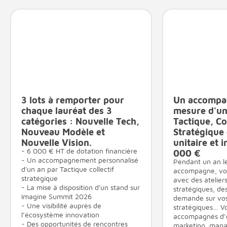
3 lots à remporter pour
Un accompa
Aller à l'élément suivant
Revenir à l'él
chaque lauréat des 3
mesure d'un
Aller à l'élémen
catégories : Nouvelle Tech,
Tactique, Col
Nouveau Modèle et
Stratégique
Nouvelle Vision.
unitaire et i
- 6 000 € HT de dotation financière
000 €
- Un accompagnement personnalisé
Pendant un an le
d'un an par Tactique collectif
accompagne, vou
stratégique
avec des atelier
- La mise à disposition d'un stand sur
stratégiques, de
Imagine Summit 2026
demande sur vos
- Une visibilité auprès de
stratégiques… V
l’écosystème innovation
accompagnés d’
- Des opportunités de rencontres
marketing, man