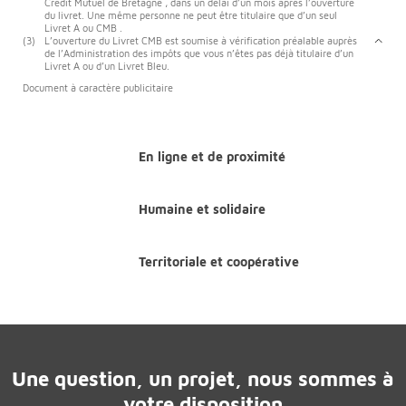
Crédit Mutuel de Bretagne , dans un délai d’un mois après l’ouverture
du livret. Une même personne ne peut être titulaire que d’un seul
Livret A ou CMB .
(3)
L’ouverture du Livret CMB est soumise à vérification préalable auprès
de l’Administration des impôts que vous n’êtes pas déjà titulaire d’un
Livret A ou d’un Livret Bleu.
Document à caractère publicitaire
En ligne et de proximité
Humaine et solidaire
Territoriale et coopérative
Une question, un projet, nous sommes à
votre disposition