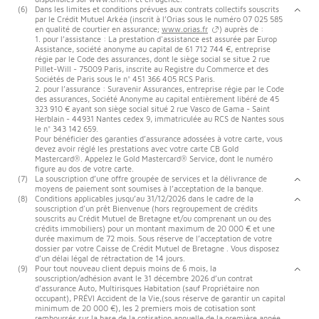
(6)
Dans les limites et conditions prévues aux contrats collectifs souscrits
par le Crédit Mutuel Arkéa (inscrit à l’Orias sous le numéro 07 025 585
en qualité de courtier en assurance;
www.orias.fr
) auprès de :
1. pour l’assistance : La prestation d'assistance est assurée par Europ
Assistance, société anonyme au capital de 61 712 744 €, entreprise
régie par le Code des assurances, dont le siège social se situe 2 rue
Pillet-Will - 75009 Paris, inscrite au Registre du Commerce et des
Sociétés de Paris sous le n° 451 366 405 RCS Paris.
2. pour l’assurance : Suravenir Assurances, entreprise régie par le Code
des assurances, Société Anonyme au capital entièrement libéré de 45
323 910 € ayant son siège social situé 2 rue Vasco de Gama - Saint
Herblain - 44931 Nantes cedex 9, immatriculée au RCS de Nantes sous
le n° 343 142 659.
Pour bénéficier des garanties d’assurance adossées à votre carte, vous
devez avoir réglé les prestations avec votre carte CB Gold
Mastercard®. Appelez le Gold Mastercard® Service, dont le numéro
figure au dos de votre carte.
(7)
La souscription d’une offre groupée de services et la délivrance de
moyens de paiement sont soumises à l’acceptation de la banque.
(8)
Conditions applicables jusqu’au 31/12/2026 dans le cadre de la
souscription d'un prêt Bienvenue (hors regroupement de crédits
souscrits au Crédit Mutuel de Bretagne et/ou comprenant un ou des
crédits immobiliers) pour un montant maximum de 20 000 € et une
durée maximum de 72 mois. Sous réserve de l’acceptation de votre
dossier par votre Caisse de Crédit Mutuel de Bretagne . Vous disposez
d’un délai légal de rétractation de 14 jours.
(9)
Pour tout nouveau client depuis moins de 6 mois, la
souscription/adhésion avant le 31 décembre 2026 d’un contrat
d’assurance Auto, Multirisques Habitation (sauf Propriétaire non
occupant), PRÉVI Accident de la Vie,(sous réserve de garantir un capital
minimum de 20 000 €), les 2 premiers mois de cotisation sont
remboursés sur la base de la cotisation annuelle de la première année