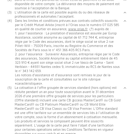
disponible de votre compte. La délivrance des moyens de paiement est
soumise à l’acceptation de la Banque.
(3)
L'utilisation de la carte est possible auprès du ou des réseaux de
professionnels et automates l'acceptant.
(4)
Dans les limites et conditions prévues aux contrats collectifs souscrits
par le Crédit Mutuel Arkéa (inscrit à l’Orias sous le numéro 07 025 585
en qualité de courtier en assurance;
www.orias.fr
) auprès de :
1. pour l’assistance : La prestation d'assistance est assurée par Europ
Assistance, société anonyme au capital de 61 712 744 €, entreprise
régie par le Code des assurances, dont le siège social se situe 2 rue
Pillet-Will - 75009 Paris, inscrite au Registre du Commerce et des
Sociétés de Paris sous le n° 451 366 405 RCS Paris.
2. pour l’assurance : Suravenir Assurances, entreprise régie par le Code
des assurances, Société Anonyme au capital entièrement libéré de 45
323 910 € ayant son siège social situé 2 rue Vasco de Gama - Saint
Herblain - 44931 Nantes cedex 9, immatriculée au RCS de Nantes sous
le n° 343 142 659.
Les notices d’assistance et d’assurance sont remises le jour de la
souscription de la carte et consultables sur le site rubrique
«caractéristiques».
(5)
La cotisation à l’offre groupée de services standard (hors options) est
réduite pendant un an pour toute souscription avant le 31 décembre
2026 d’une première offre groupée de services pour les particuliers
(Offre standard) incluant une carte CB @ccess MasterCard® ou CB Gold
MasterCard® ou CB Platinum MasterCard® ou CB World Elite
MasterCard® ou CB Visa Classic ou CB Visa Premier. L'Offre standard
est une offre tarifaire sur un ensemble de services liés à l'utilisation de
votre compte, sous la forme d'un abonnement à cotisation mensuelle.
Les produits et services la composant peuvent être souscrits
séparément. L’usage de la carte peut faire l’objet d’une tarification
pour certaines opérations selon les Conditions Tarifaires en vigueur
disponibles sur www.cmb.fr et en agence.