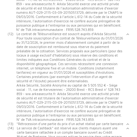
859 - ww.arkeasecurite.fr. Arkéa Sécurité exerce une activité privée
de sécurité et est titulaire de l’autorisation administrative d’exercer
numéro AUT-029-2115-03-09-20150513729, délivrée par le CNAPS le
09/03/2016. Conformément à l’article L.612-14 du Code de la sécurité
intérieure, l’autorisation d’exercice ne confère aucune prérogative de
puissance publique à l’entreprise ou aux personnes qui en bénéficient.
N° de TVA intracommunautaire : FR95.528.743.859.
(12)
Le contrat de Télésurveillance est souscrit auprès d’Arkéa Sécurité.
Pour toute souscription d’un contrat de Télésurveillance du 01/01/2026
au 31/12/2026, le premier mois d’abonnement complet à partir de la
date de souscription est remboursé sous réserve du paiement
préalable de la cotisation. Services proposés aux particuliers (pour des
locaux à usage exclusif d’habitation) sous réserve des conditions et
limites indiquées aux Conditions Générales du contrat et de la
disponibilité géographique. Ces services nécessitent une connexion
internet, un téléphone fixe et un mobile. Conditions (notamment
tarifaires) en vigueur au 01/01/2026 et susceptibles d’évolutions.
Certaines prestations (par exemple l’intervention d’un agent de
sécurité et l’écoute) peuvent être externalisées.
Arkéa Sécurité, Société Anonyme au capital de 5 505 552 € - Siège
social : 11, rue de Kervezennec - 29200 Brest - RCS Brest n° 528 743
859 - ww.arkeasecurite.fr. Arkéa Sécurité exerce une activité privée
de sécurité et est titulaire de l’autorisation administrative d’exercer
numéro AUT-029-2115-03-09-20150513729, délivrée par le CNAPS le
09/03/2016. Conformément à l’article L.612-14 du Code de la sécurité
intérieure, l’autorisation d’exercice ne confère aucune prérogative de
puissance publique à l’entreprise ou aux personnes qui en bénéficient.
N° de TVA intracommunautaire : FR95.528.743.859.
(13)
*Rétrocession d'une partie du prix d'un achat réalisé par carte bancaire
(14)
Le service de Cashback* est réservé aux clients majeurs ayant une
carte bancaire rattachée à un compte bancaire ouvert au Crédit
Mutuel de Bretagne. Vous pouvez activer le service dans votre espace