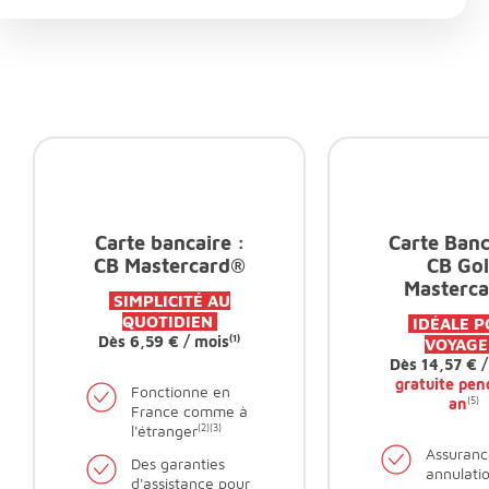
Carte bancaire :
Carte Banc
CB Mastercard®
CB Go
Masterc
SIMPLICITÉ AU
QUOTIDIEN
IDÉALE 
Dès 6,59 € / mois
(1)
VOYAG
Dès 14,57 € /
gratuite pen
Fonctionne en
an
(5)
France comme à
l'étranger
(2)
(3)
Assuranc
Des garanties
annulati
d'assistance pour