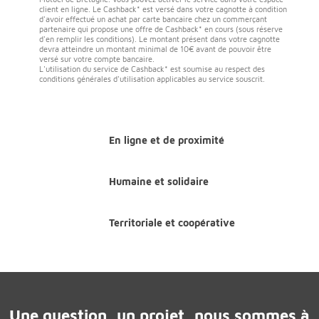
client en ligne. Le Cashback* est versé dans votre cagnotte à condition
d'avoir effectué un achat par carte bancaire chez un commerçant
partenaire qui propose une offre de Cashback* en cours (sous réserve
d'en remplir les conditions). Le montant présent dans votre cagnotte
devra atteindre un montant minimal de 10€ avant de pouvoir être
versé sur votre compte bancaire.
L'utilisation du service de Cashback* est soumise au respect des
conditions générales d'utilisation applicables au service souscrit.
En ligne et de proximité
Humaine et solidaire
Territoriale et coopérative
Une question, un projet, nous sommes à