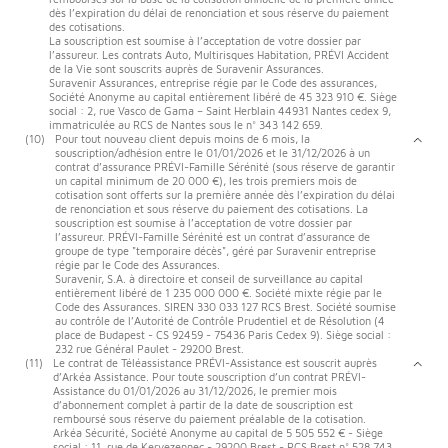
dès l’expiration du délai de renonciation et sous réserve du paiement
des cotisations.
La souscription est soumise à l’acceptation de votre dossier par
l’assureur. Les contrats Auto, Multirisques Habitation, PRÉVI Accident
de la Vie sont souscrits auprès de Suravenir Assurances.
Suravenir Assurances, entreprise régie par le Code des assurances,
Société Anonyme au capital entièrement libéré de 45 323 910 €. Siège
social : 2, rue Vasco de Gama – Saint Herblain 44931 Nantes cedex 9,
immatriculée au RCS de Nantes sous le n° 343 142 659.
(10)
Pour tout nouveau client depuis moins de 6 mois, la
souscription/adhésion entre le 01/01/2026 et le 31/12/2026 à un
contrat d’assurance PRÉVI-Famille Sérénité (sous réserve de garantir
un capital minimum de 20 000 €), les trois premiers mois de
cotisation sont offerts sur la première année dès l’expiration du délai
de renonciation et sous réserve du paiement des cotisations. La
souscription est soumise à l’acceptation de votre dossier par
l’assureur. PRÉVI-Famille Sérénité est un contrat d’assurance de
groupe de type "temporaire décès", géré par Suravenir entreprise
régie par le Code des Assurances.
Suravenir, S.A. à directoire et conseil de surveillance au capital
entièrement libéré de 1 235 000 000 €. Société mixte régie par le
Code des Assurances. SIREN 330 033 127 RCS Brest. Société soumise
au contrôle de l’Autorité de Contrôle Prudentiel et de Résolution (4
place de Budapest - CS 92459 - 75436 Paris Cedex 9). Siège social :
232 rue Général Paulet - 29200 Brest.
(11)
Le contrat de Téléassistance PRÉVI-Assistance est souscrit auprès
d’Arkéa Assistance. Pour toute souscription d’un contrat PRÉVI-
Assistance du 01/01/2026 au 31/12/2026, le premier mois
d’abonnement complet à partir de la date de souscription est
remboursé sous réserve du paiement préalable de la cotisation.
Arkéa Sécurité, Société Anonyme au capital de 5 505 552 € - Siège
social : 11, rue de Kervezennec - 29200 Brest - RCS Brest n° 528 743