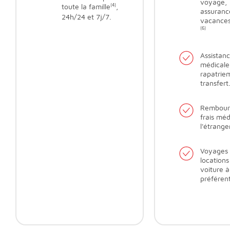
voyage,
toute la famille
(4)
,
assuranc
24h/24 et 7j/7.
vacances 
(6)
Assistan
médicale
rapatrie
transfert
Rembour
frais mé
l'étrange
Voyages 
locations
voiture à
préférent