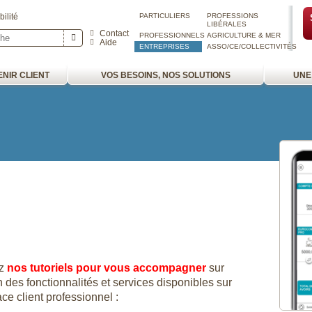
ilité
PARTICULIERS
PROFESSIONS
LIBÉRALES
Contact
PROFESSIONNELS
AGRICULTURE & MER
Aide
ENTREPRISES
ASSO/CE/COLLECTIVITÉS
NIR CLIENT
VOS BESOINS, NOS SOLUTIONS
UNE
ez
nos tutoriels pour vous accompagner
sur
ion des fonctionnalités et services disponibles sur
ce client professionnel :